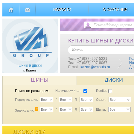
НОВОСТИ
О КОМПАНИИ
КУПИТЬ ШИНЫ И ДИСКИ
Казань
Тел.:
+7 (987) 297-5221
Ро
Тел.: +7 (987) 297-8067
Ин
E-mail:
kazan@vmauto.ru
До
г. Казань
ШИНЫ
ДИСКИ
Поиск по размерам:
Наличие >= 4 шт.:
Runflat:
Передних шин:
Все
/
Все
R
Все
Сезон:
Все
?
Все
/
Все
R
Все
Шипы:
Все
Задних шин:
ДИСКИ 617