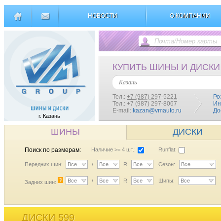
НОВОСТИ
О КОМПАНИИ
КУПИТЬ ШИНЫ И ДИСКИ
Казань
Тел.:
+7 (987) 297-5221
Ро
Тел.: +7 (987) 297-8067
Ин
E-mail:
kazan@vmauto.ru
До
г. Казань
ШИНЫ
ДИСКИ
Поиск по размерам:
Наличие >= 4 шт.:
Runflat:
Передних шин:
Все
/
Все
R
Все
Сезон:
Все
?
Все
/
Все
R
Все
Шипы:
Все
Задних шин:
ДИСКИ 599