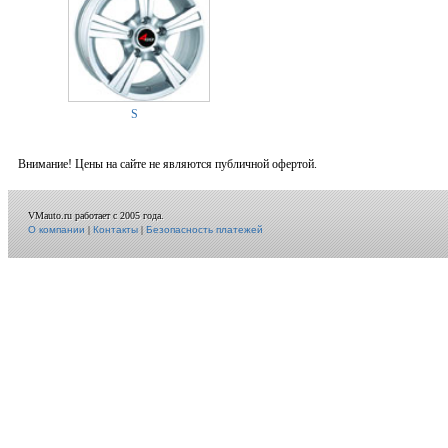
S
Внимание! Цены на сайте не являются публичной офертой.
VMauto.ru работает с 2005 года.
О компании
|
Контакты
|
Безопасность платежей