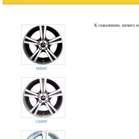
К сожалению, ничего н
MBMF
GMMF