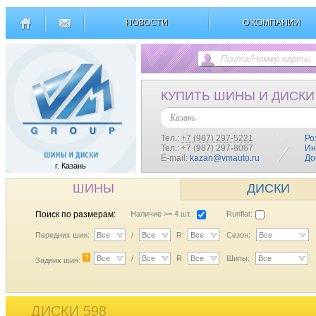
НОВОСТИ
О КОМПАНИИ
КУПИТЬ ШИНЫ И ДИСКИ
Казань
Тел.:
+7 (987) 297-5221
Ро
Тел.: +7 (987) 297-8067
Ин
E-mail:
kazan@vmauto.ru
До
г. Казань
ШИНЫ
ДИСКИ
Поиск по размерам:
Наличие >= 4 шт.:
Runflat:
Передних шин:
Все
/
Все
R
Все
Сезон:
Все
?
Все
/
Все
R
Все
Шипы:
Все
Задних шин:
ДИСКИ 598