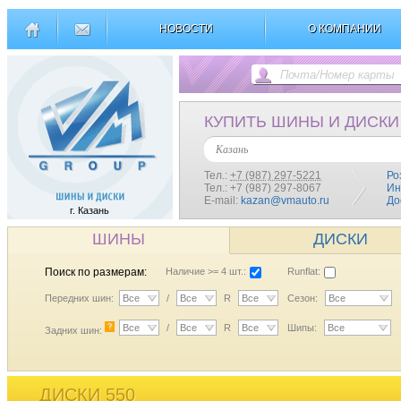
НОВОСТИ
О КОМПАНИИ
КУПИТЬ ШИНЫ И ДИСКИ
Казань
Тел.:
+7 (987) 297-5221
Ро
Тел.: +7 (987) 297-8067
Ин
E-mail:
kazan@vmauto.ru
До
г. Казань
ШИНЫ
ДИСКИ
Поиск по размерам:
Наличие >= 4 шт.:
Runflat:
Передних шин:
Все
/
Все
R
Все
Сезон:
Все
?
Все
/
Все
R
Все
Шипы:
Все
Задних шин:
ДИСКИ 550