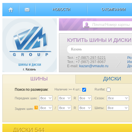
НОВОСТИ
О КОМПАНИИ
КУПИТЬ ШИНЫ И ДИСКИ
Казань
Тел.:
+7 (987) 297-5221
Ро
Тел.: +7 (987) 297-8067
Ин
E-mail:
kazan@vmauto.ru
До
г. Казань
ШИНЫ
ДИСКИ
Поиск по размерам:
Наличие >= 4 шт.:
Runflat:
Передних шин:
Все
/
Все
R
Все
Сезон:
Все
?
Все
/
Все
R
Все
Шипы:
Все
Задних шин:
ДИСКИ 544