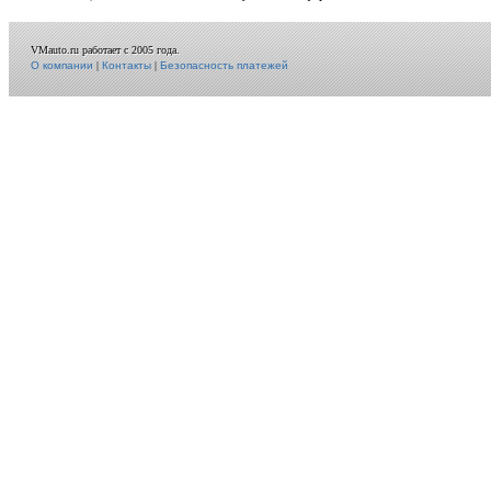
VMauto.ru работает с 2005 года.
О компании
|
Контакты
|
Безопасность платежей