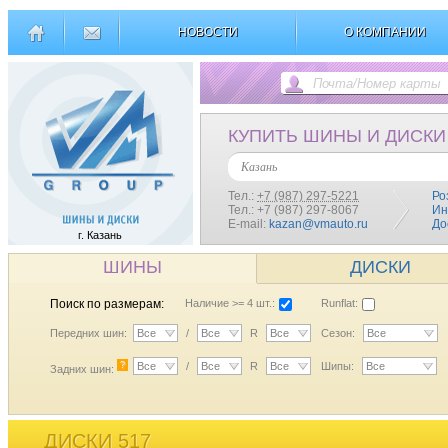
НОВОСТИ
О КОМПАНИИ
КУПИТЬ ШИНЫ И ДИСКИ
Казань
Тел.:
+7 (987) 297-5221
Ро
Тел.: +7 (987) 297-8067
Ин
E-mail:
kazan@vmauto.ru
До
г. Казань
ШИНЫ
ДИСКИ
Поиск по размерам:
Наличие >= 4 шт.:
Runflat:
Передних шин:
Все
/
Все
R
Все
Сезон:
Все
?
Все
/
Все
R
Все
Шипы:
Все
Задних шин:
ДИСКИ 517