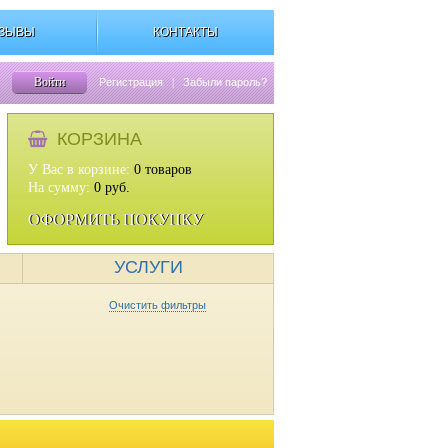
ЗЫВЫ
КОНТАКТЫ
Войти
Регистрация
|
Забыли пароль?
КОРЗИНА
У Вас в корзине:
0
товаров
На сумму:
0
руб.
ОФОРМИТЬ ПОКУПКУ
УСЛУГИ
Очистить фильтры