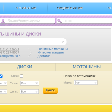
О КОМПАНИИ
СКИДКИ И АКЦИИ
ОТ
ТЬ ШИНЫ И ДИСКИ
987) 297-5221
Розничные магазины
(987) 297-8067
Интернет магазин
azan@vmauto.ru
Доставка
ДИСКИ
МОТОШИНЫ
Runflat:
Поиск по автомобилю:
Марка:
Все
се
Сезон:
Все
Поиск
се
Шипы:
Все