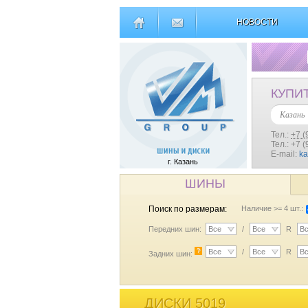
НОВОСТИ
КУПИ
Казань
Тел.:
+7 (
Тел.: +7 
E-mail:
k
г. Казань
ШИНЫ
Поиск по размерам:
Наличие >= 4 шт.:
Передних шин:
Все
/
Все
R
В
?
Все
/
Все
R
В
Задних шин:
ДИСКИ 5019