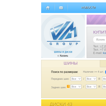
НОВОСТИ
КУПИ
Казань
Тел.:
+7 (
Тел.: +7 
E-mail:
k
г. Казань
ШИНЫ
Поиск по размерам:
Наличие >= 4 шт.:
Передних шин:
Все
/
Все
R
В
?
Все
/
Все
R
В
Задних шин:
ДИСКИ 43