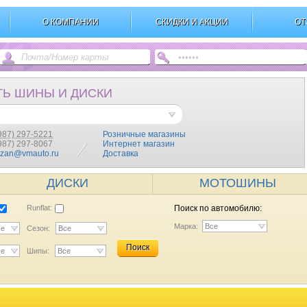
О КОМПАНИИ
СКИДКИ И АКЦИИ
ОТ
ТЬ ШИНЫ И ДИСКИ
987) 297-5221
Розничные магазины
(987) 297-8067
Интернет магазин
azan@vmauto.ru
Доставка
ДИСКИ
МОТОШИНЫ
Runflat:
Поиск по автомобилю:
Марка:
Все
се
Сезон:
Все
Поиск
се
Шипы:
Все