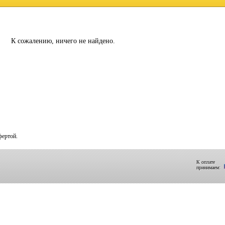
К сожалению, ничего не найдено.
фертой.
К оплате
принимаем: