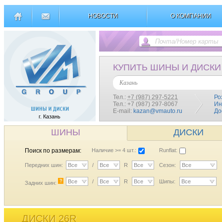
НОВОСТИ
О КОМПАНИИ
КУПИТЬ ШИНЫ И ДИСКИ
Казань
Тел.:
+7 (987) 297-5221
Ро
Тел.: +7 (987) 297-8067
Ин
E-mail:
kazan@vmauto.ru
До
г. Казань
ШИНЫ
ДИСКИ
Поиск по размерам:
Наличие >= 4 шт.:
Runflat:
Передних шин:
Все
/
Все
R
Все
Сезон:
Все
?
Все
/
Все
R
Все
Шипы:
Все
Задних шин:
ДИСКИ 26R