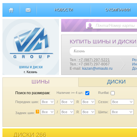
НОВОСТИ
О КОМПАНИИ
КУПИТЬ ШИНЫ И ДИСКИ
Казань
Тел.:
+7 (987) 297-5221
Ро
Тел.: +7 (987) 297-8067
Ин
E-mail:
kazan@vmauto.ru
До
г. Казань
ШИНЫ
ДИСКИ
Поиск по размерам:
Наличие >= 4 шт.:
Runflat:
Передних шин:
Все
/
Все
R
Все
Сезон:
Все
?
Все
/
Все
R
Все
Шипы:
Все
Задних шин:
ДИСКИ 266