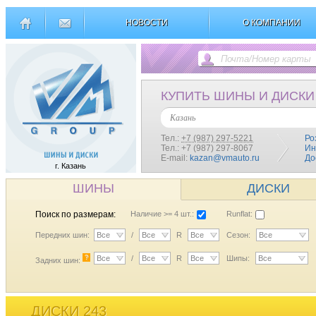
НОВОСТИ
О КОМПАНИИ
КУПИТЬ ШИНЫ И ДИСКИ
Казань
Тел.:
+7 (987) 297-5221
Ро
Тел.: +7 (987) 297-8067
Ин
E-mail:
kazan@vmauto.ru
До
г. Казань
ШИНЫ
ДИСКИ
Поиск по размерам:
Наличие >= 4 шт.:
Runflat:
Передних шин:
Все
/
Все
R
Все
Сезон:
Все
?
Все
/
Все
R
Все
Шипы:
Все
Задних шин:
ДИСКИ 243