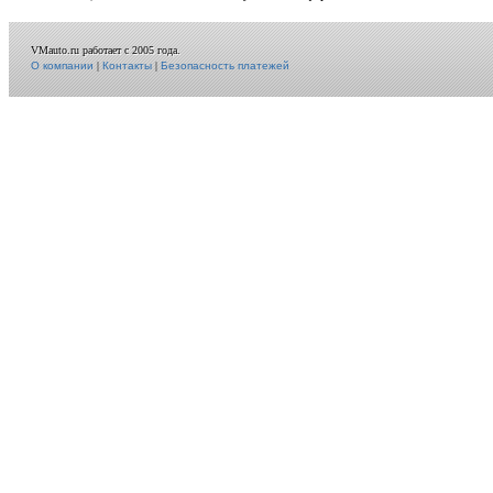
VMauto.ru работает с 2005 года.
О компании
|
Контакты
|
Безопасность платежей